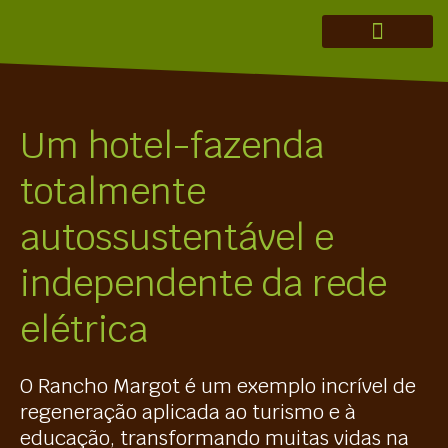
CONSULTORIA MERAKI
TEORIA DA MUDANÇA
TESE DE INVESTIMENTO
REGENERAÇÃO EM AÇÃO
Um hotel-fazenda
totalmente
autossustentável e
independente da rede
elétrica
O Rancho Margot é um exemplo incrível de
regeneração aplicada ao turismo e à
educação, transformando muitas vidas na