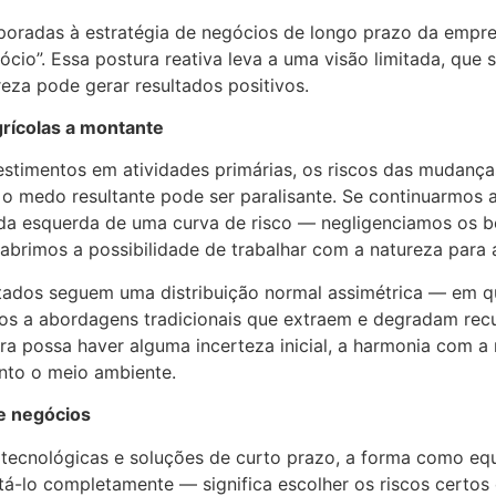
poradas à estratégia de negócios de longo prazo da empr
ócio”. Essa postura reativa leva a uma visão limitada, que
za pode gerar resultados positivos.
rícolas a montante
estimentos em atividades primárias, os riscos das mudança
, o medo resultante pode ser paralisante. Se continuarmos
da esquerda de uma curva de risco — negligenciamos os b
abrimos a possibilidade de trabalhar com a natureza para 
ados seguem uma distribuição normal assimétrica — em que
os a abordagens tradicionais que extraem e degradam recu
 possa haver alguma incerteza inicial, a harmonia com a n
nto o meio ambiente.
e negócios
cnológicas e soluções de curto prazo, a forma como equi
vitá-lo completamente — significa escolher os riscos cert