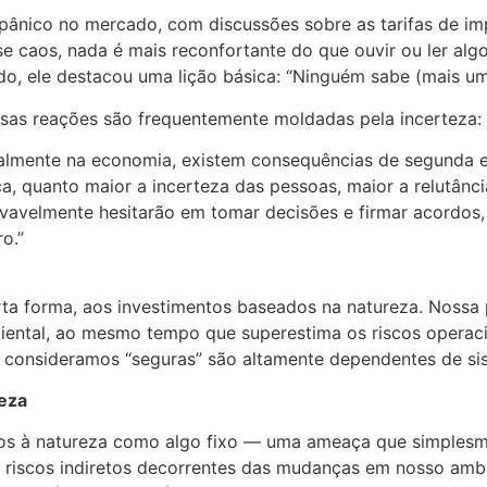
 pânico no mercado, com discussões sobre as tarifas de i
e caos, nada é mais reconfortante do que ouvir ou ler alg
o, ele destacou uma lição básica: “Ninguém sabe (mais um
ssas reações são frequentemente moldadas pela incerteza:
ialmente na economia, existem consequências de segunda e
a, quanto maior a incerteza das pessoas, maior a relutânc
vavelmente hesitarão em tomar decisões e firmar acordos,
o.”
rta forma, aos investimentos baseados na natureza. Nossa 
ental, ao mesmo tempo que superestima os riscos operac
e consideramos “seguras” são altamente dependentes de sis
eza
dos à natureza como algo fixo — uma ameaça que simples
 riscos indiretos decorrentes das mudanças em nosso ambi