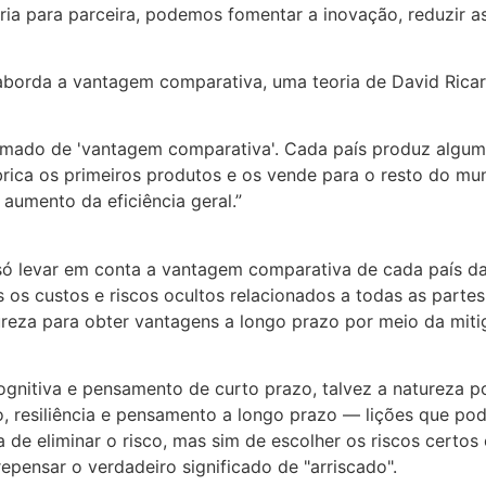
ia para parceira, podemos fomentar a inovação, reduzir as
da a vantagem comparativa, uma teoria de David Ricard
hamado de 'vantagem comparativa'. Cada país produz algum
brica os primeiros produtos e os vende para o resto do mu
aumento da eficiência geral.”
levar em conta a vantagem comparativa de cada país da 
 os custos e riscos ocultos relacionados a todas as parte
za para obter vantagens a longo prazo por meio da mitiga
gnitiva e pensamento de curto prazo, talvez a natureza p
brio, resiliência e pensamento a longo prazo — lições que
ta de eliminar o risco, mas sim de escolher os riscos certo
epensar o verdadeiro significado de "arriscado".