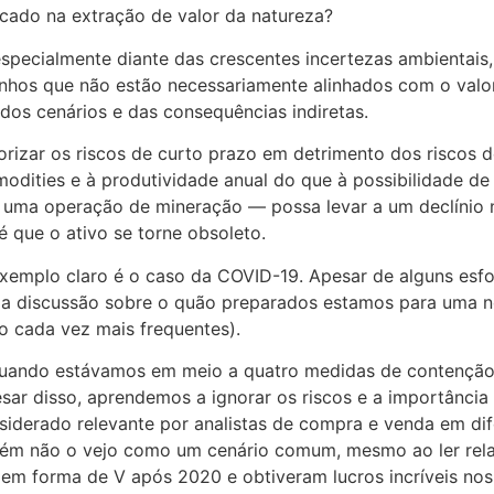
cado na extração de valor da natureza?
specialmente diante das crescentes incertezas ambientais
inhos que não estão necessariamente alinhados com o valo
dos cenários e das consequências indiretas.
izar os riscos de curto prazo em detrimento dos riscos d
odities e à produtividade anual do que à possibilidade de 
 uma operação de mineração — possa levar a um declínio 
 que o ativo se torne obsoleto.
o exemplo claro é o caso da COVID-19. Apesar de alguns es
ma discussão sobre o quão preparados estamos para uma n
do cada vez mais frequentes).
quando estávamos em meio a quatro medidas de contenção d
ar disso, aprendemos a ignorar os riscos e a importância 
siderado relevante por analistas de compra e venda em dife
ém não o vejo como um cenário comum, mesmo ao ler rela
 em forma de V após 2020 e obtiveram lucros incríveis nos