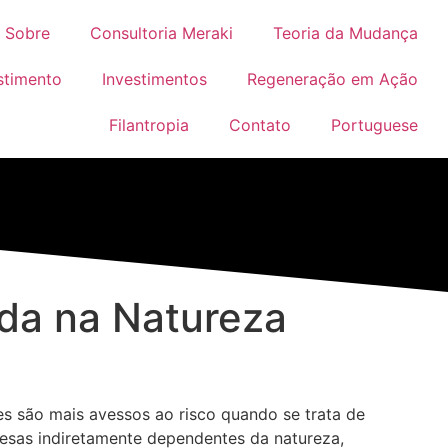
Sobre
Consultoria Meraki
Teoria da Mudança
stimento
Investimentos
Regeneração em Ação
Filantropia
Contato
Portuguese
da na Natureza
es são mais avessos ao risco quando se trata de
esas indiretamente dependentes da natureza,