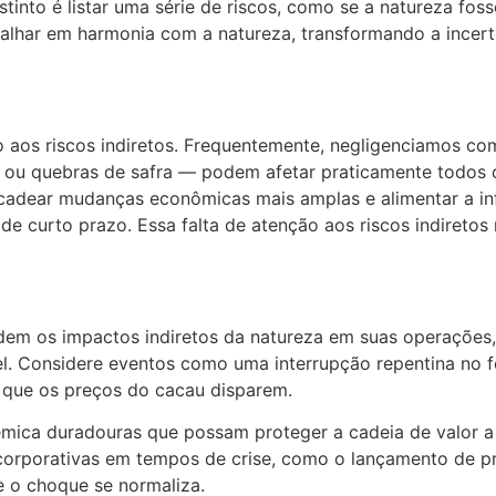
stinto é listar uma série de riscos, como se a natureza fos
alhar em harmonia com a natureza, transformando a incer
 aos riscos indiretos. Frequentemente, negligenciamos co
ou quebras de safra — podem afetar praticamente todos os 
cadear mudanças econômicas mais amplas e alimentar a inf
e curto prazo. Essa falta de atenção aos riscos indiretos
dem os impactos indiretos da natureza em suas operações,
vel. Considere eventos como uma interrupção repentina no
 que os preços do cacau disparem.
êmica duradouras que possam proteger a cadeia de valor a
s corporativas em tempos de crise, como o lançamento de p
 o choque se normaliza.