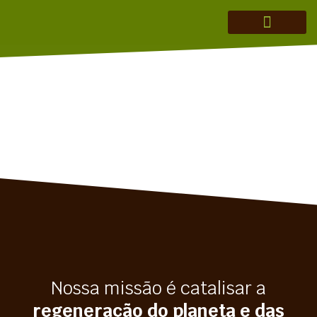
CONSULTORIA MERAKI
TEORIA DA MUDANÇA
TESE DE INVESTIMENTO
REGENERAÇÃO EM AÇÃO
Nossa missão é catalisar a
regeneração do planeta e das